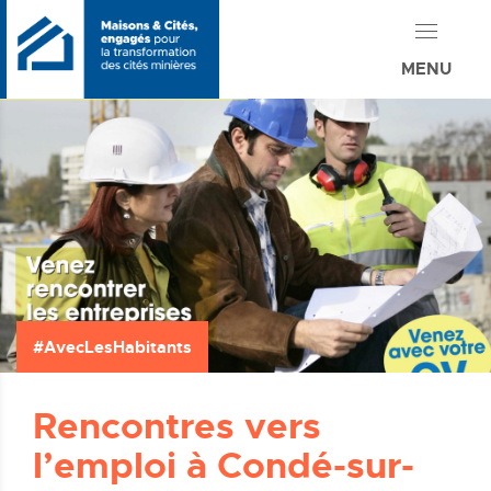
MENU
AvecLesHabitants
Rencontres vers
l’emploi à Condé-sur-